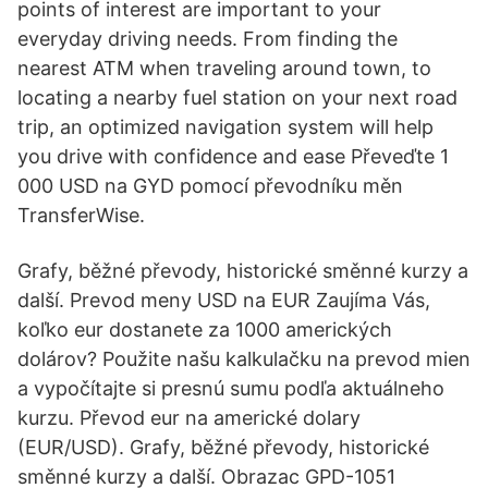
points of interest are important to your
everyday driving needs. From finding the
nearest ATM when traveling around town, to
locating a nearby fuel station on your next road
trip, an optimized navigation system will help
you drive with confidence and ease Převeďte 1
000 USD na GYD pomocí převodníku měn
TransferWise.
Grafy, běžné převody, historické směnné kurzy a
další. Prevod meny USD na EUR Zaujíma Vás,
koľko eur dostanete za 1000 amerických
dolárov? Použite našu kalkulačku na prevod mien
a vypočítajte si presnú sumu podľa aktuálneho
kurzu. Převod eur na americké dolary
(EUR/USD). Grafy, běžné převody, historické
směnné kurzy a další. Obrazac GPD-1051