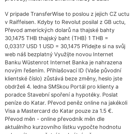
V pripade TransferWise to poslou z jejich CZ uctu
v Raiffeisen. Kdyby to Revolut posilal z GB uctu,
Převod amerických dolarů na thajské bahty
30,1475 THB thajský baht (THB) 1 THB =
0,03317 USD 1 USD = 30,1475 Přidejte si na svůj
web náš bezplatný Využijte novou Internet
Banku Wüstenrot Internet Banka je nahrazena
novým řešením. Přihlašovací ID (Vaše původní
klientské číslo) zůstává beze změny, heslo jste
obdrželi 4. ledna SMSkou Portál pro klienty a
poradce Stavební spoření a hypotéky. Poslat
peníze do Katar. Převod peněz online na jakékoli
Visa a Mastercard do Katar pouze za 1.5 €.
Převod měn - online převodník měn dle
aktuálního kurzovního lístku vypočte hodnotu