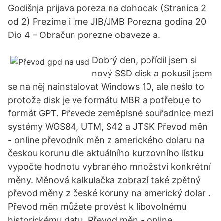
Godišnja prijava poreza na dohodak (Stranica 2
od 2) Prezime i ime JIB/JMB Porezna godina 20
Dio 4 – Obračun porezne obaveze a.
Dobrý den, pořídil jsem si
nový SSD disk a pokusil jsem
se na něj nainstalovat Windows 10, ale nešlo to
protože disk je ve formátu MBR a potřebuje to
formát GPT. Převede zeměpisné souřadnice mezi
systémy WGS84, UTM, S42 a JTSK Převod měn
- online převodník měn z amerického dolaru na
českou korunu dle aktuálního kurzovního lístku
vypočte hodnotu vybraného množství konkrétní
měny. Měnová kalkulačka zobrazí také zpětný
převod měny z české koruny na americký dolar .
Převod měn můžete provést k libovolnému
historickému datu. Převod měn - online