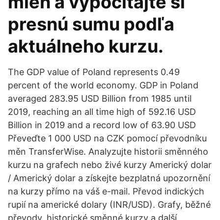
mien a vypočítajte si
presnú sumu podľa
aktuálneho kurzu.
The GDP value of Poland represents 0.49
percent of the world economy. GDP in Poland
averaged 283.95 USD Billion from 1985 until
2019, reaching an all time high of 592.16 USD
Billion in 2019 and a record low of 63.90 USD
Převeďte 1 000 USD na CZK pomocí převodníku
měn TransferWise. Analyzujte historii směnného
kurzu na grafech nebo živé kurzy Americký dolar
/ Americký dolar a získejte bezplatná upozornění
na kurzy přímo na váš e-mail. Převod indických
rupií na americké dolary (INR/USD). Grafy, běžné
převody, historické směnné kurzy a další.