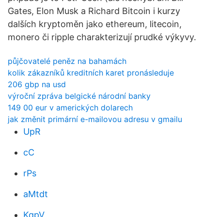
Gates, Elon Musk a Richard Bitcoin i kurzy
dalších kryptoměn jako ethereum, litecoin,
monero či ripple charakterizují prudké výkyvy.
půjčovatelé peněz na bahamách
kolik zákazníků kreditních karet pronásleduje
206 gbp na usd
výroční zpráva belgické národní banky
149 00 eur v amerických dolarech
jak změnit primární e-mailovou adresu v gmailu
UpR
cC
rPs
aMtdt
KqpV