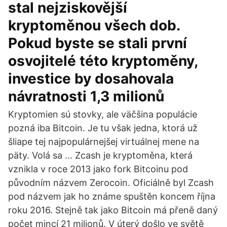
stal nejziskovější
kryptoměnou všech dob.
Pokud byste se stali první
osvojitelé této kryptoměny,
investice by dosahovala
návratnosti 1,3 milionů
Kryptomien sú stovky, ale väčšina populácie
pozná iba Bitcoin. Je tu však jedna, ktorá už
šliape tej najpopulárnejšej virtuálnej mene na
päty. Volá sa … Zcash je kryptoměna, která
vznikla v roce 2013 jako fork Bitcoinu pod
původním názvem Zerocoin. Oficiálně byl Zcash
pod názvem jak ho známe spuštěn koncem října
roku 2016. Stejně tak jako Bitcoin má přeně daný
počet mincí 21 milionů. V úterý došlo ve světě