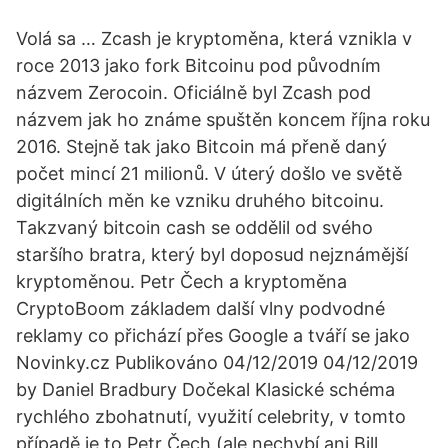
Volá sa … Zcash je kryptoměna, která vznikla v
roce 2013 jako fork Bitcoinu pod původním
názvem Zerocoin. Oficiálně byl Zcash pod
názvem jak ho známe spuštěn koncem října roku
2016. Stejně tak jako Bitcoin má přeně daný
počet mincí 21 milionů. V úterý došlo ve světě
digitálních měn ke vzniku druhého bitcoinu.
Takzvaný bitcoin cash se oddělil od svého
staršího bratra, který byl doposud nejznámější
kryptoměnou. Petr Čech a kryptoměna
CryptoBoom základem další vlny podvodné
reklamy co přichází přes Google a tváří se jako
Novinky.cz Publikováno 04/12/2019 04/12/2019
by Daniel Bradbury Dočekal Klasické schéma
rychlého zbohatnutí, využití celebrity, v tomto
případě je to Petr Čech (ale nechybí ani Bill