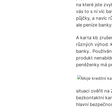
na které jste zv
vás to s ní víc ba
půjčky, a navíc r
ale peníze banky.
A karta kb zrušen
různých výhod. K
banky.. Používán
produkt nenabídne
peněženky má pr
situaci ověřit na
bezkontaktní kar
hlavní bezpečnos