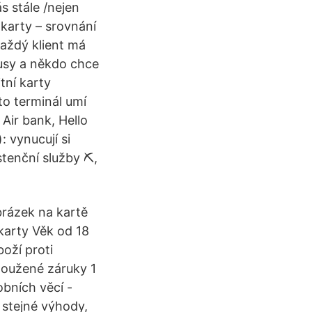
s stále /nejen
 karty – srovnání
každý klient má
usy a někdo chce
tní karty
to terminál umí
Air bank, Hello
 vynucují si
tenční služby ⛏️,
brázek na kartě
arty Věk od 18
boží proti
loužené záruky 1
obních věcí -
 stejné výhody,