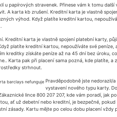
yklí u papírových stravenek. Přinese vám k tomu další
vit. A karta kb zrušení. Kreditní karta je vlastně spoje
ůzných výhod. Když platíte kreditní kartou, nepoužívá
.
í. Kreditní karta je vlastně spojení platební karty, půj
dyž platíte kreditní kartou, nepoužíváte své peníze, 
ím kreditky získáte peníze až na 45 dní bez úroku, c
.. Karta pak při placení sama pozná, kde platíte, a 
ostředky strhnout.
Pravděpodobně jste nedorazil/a
vystavení nového typu karty. D
 Zákaznické lince 800 207 207, kde vám poradí, jak p
tou, ať už debetní nebo kreditní, je bezpečné, pokud
tní zásady. Kartu mějte po celou dobu placení vždy 