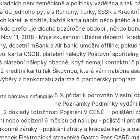
kladních není zeměpisně a politicky vzdělána a tak ná
zí do jednoho pytle s Rumuny, Turky, SSSR a Kreditní
ch karet je složité, každá karta nabízí něco jiného a 
ěkdo preferuje dlouhé bezúročné období , někdo bon
. Nov 11, 2018 · Moje zkušenosti: Běžné debetní i kredi
lny, debetní mBank a Air bank: umožní offline, pokud 
ol karta ČSOB, platební nálepky Poštovní spořitelny, 
 platební nálepky obecně, když nemají kontaktní čip):
ž kreditní kartu tak Šikovnou, která vám nabídne asis
výběry z bankomatu zdarma či partnerský program ️.
5 % přidat k porovnán Vlastní o
ne Poznámky Podmínky vydání k
my, 2 doklady totožnosti Pojištění V CENĚ: - pojištění z
ní nebo odcizení 6 měsíců od nákupu - pojištění prod
konné záruky - pojištění ztráty a krádeže karty a os
 letenek Elektronická stravenka Gastro Pass CARD má