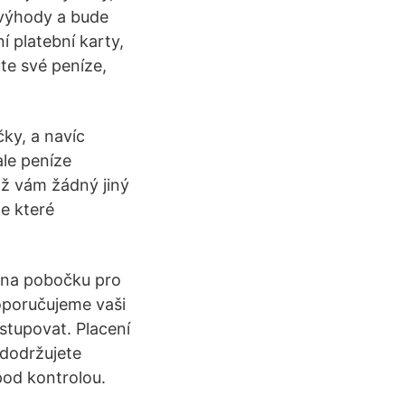
 výhody a bude
ní platební karty,
te své peníze,
čky, a navíc
ale peníze
ož vám žádný jiný
ze které
 na pobočku pro
oporučujeme vaši
ostupovat. Placení
 dodržujete
pod kontrolou.