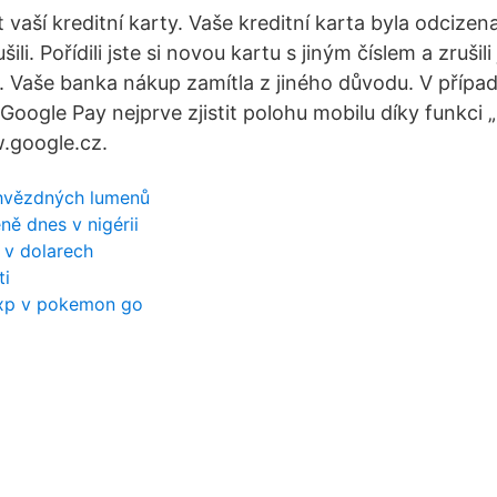
 vaší kreditní karty. Vaše kreditní karta byla odcizena
šili. Pořídili jste si novou kartu s jiným číslem a zrušil
. Vaše banka nákup zamítla z jiného důvodu. V případ
Google Pay nejprve zjistit polohu mobilu díky funkci 
.google.cz.
 hvězdných lumenů
ě dnes v nigérii
r v dolarech
ti
t xp v pokemon go