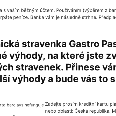
a s vaším běžným účtem. Používáním (výběrem z ba
erpáte peníze. Banka vám je následně strhne. Předpl
nická stravenka Gastro P
é výhody, na které jste zv
ých stravenek. Přinese vá
ší výhody a bude vás to s 
Zadejte prosím kreditní kartu pl
nebo oblasti: Česká republika. M