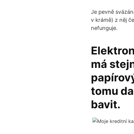
Je pevně svázán
v krámě) z něj č
nefunguje.
Elektro
má stejn
papírov
tomu dal
bavit.