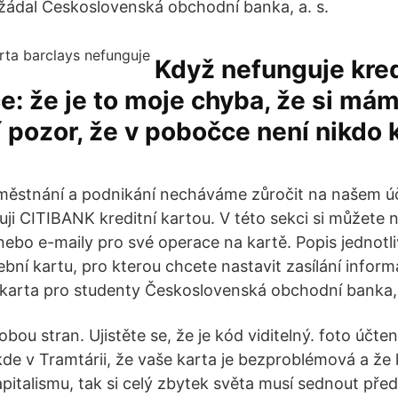
i žádal Československá obchodní banka, a. s.
Když nefunguje kred
e: že je to moje chyba, že si má
í pozor, že v pobočce není nikdo 
aměstnání a podnikání necháváme zůročit na našem 
ji CITIBANK kreditní kartou. V této sekci si můžete n
ebo e-maily pro své operace na kartě. Popis jednotliv
tební kartu, pro kterou chcete nastavit zasílání info
í karta pro studenty Československá obchodní banka, 
bou stran. Ujistěte se, že je kód viditelný. foto účt
de v Tramtárii, že vaše karta je bezproblémová a že 
apitalismu, tak si celý zbytek světa musí sednout př