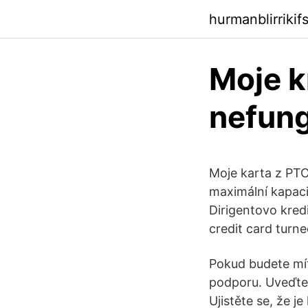
hurmanblirriki
Moje k
nefun
Moje karta z PTO
maximální kapaci
Dirigentovo kred
credit card turn
Pokud budete mít
podporu. Uveďte 
Ujistěte se, že j