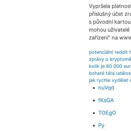
Vypršela platnost
příslušný účet zru
s původní kartou
mohou uživatelé 
zařízení“ na www
potenciální reddit
zprávy o kryptoměn
kolik je 80 000 eu
bohaté táta událos
jak rychle vyděla
nuVqd
fKsGA
TOEgO
Py