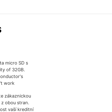
s
rta micro SD s
ity of 32GB.
conductor's
't work
jte zákaznickou
 z obou stran.
ost vaší kreditní