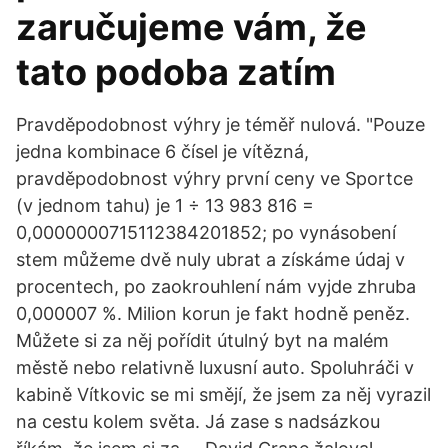
zaručujeme vám, že
tato podoba zatím
Pravděpodobnost výhry je téměř nulová. "Pouze
jedna kombinace 6 čísel je vítězná,
pravděpodobnost výhry první ceny ve Sportce
(v jednom tahu) je 1 ÷ 13 983 816 =
0,0000000715112384201852; po vynásobení
stem můžeme dvě nuly ubrat a získáme údaj v
procentech, po zaokrouhlení nám vyjde zhruba
0,000007 %. Milion korun je fakt hodně peněz.
Můžete si za něj pořídit útulný byt na malém
městě nebo relativně luxusní auto. Spoluhráči v
kabině Vítkovic se mi smějí, že jsem za něj vyrazil
na cestu kolem světa. Já zase s nadsázkou