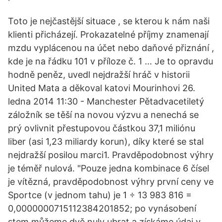
Toto je nejčastější situace , se kterou k nám naši
klienti přicházejí. Prokazatelné příjmy znamenají
mzdu vyplácenou na účet nebo daňové přiznání ,
kde je na řádku 101 v příloze č. 1 … Je to opravdu
hodně peněz, uvedl nejdražší hráč v historii
United Mata a děkoval katovi Mourinhovi 26.
ledna 2014 11:30 - Manchester Pětadvacetiletý
záložník se těší na novou výzvu a nenechá se
prý ovlivnit přestupovou částkou 37,1 miliónu
liber (asi 1,23 miliardy korun), díky které se stal
nejdražší posilou marci1. Pravděpodobnost výhry
je téměř nulová. "Pouze jedna kombinace 6 čísel
je vítězná, pravděpodobnost výhry první ceny ve
Sportce (v jednom tahu) je 1 ÷ 13 983 816 =
0,0000000715112384201852; po vynásobení
stem můžeme dvě nuly ubrat a získáme údaj v