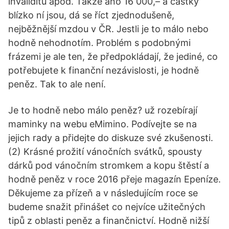
invaliditu apod. Takže ano 16 000,– a částky
blízko ní jsou, dá se říct zjednodušeně,
nejběžnější mzdou v ČR. Jestli je to málo nebo
hodně nehodnotím. Problém s podobnými
frázemi je ale ten, že předpokládají, že jediné, co
potřebujete k finanční nezávislosti, je hodně
peněz. Tak to ale není.
Je to hodně nebo málo peněz? už rozebírají
maminky na webu eMimino. Podívejte se na
jejich rady a přidejte do diskuze své zkušenosti.
(2) Krásné prožití vánočních svátků, spousty
dárků pod vánočním stromkem a kopu štěstí a
hodně peněz v roce 2016 přeje magazín Epeníze.
Děkujeme za přízeň a v následujícím roce se
budeme snažit přinášet co nejvíce užitečných
tipů z oblasti peněz a finančnictví. Hodně nižší