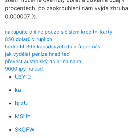
procentech, po zaokrouhlení nám vyjde zhruba
0,000007 %.
nakupujte online pouze s číslem kreditní karty
850 dolarů v rupiích
hodnotit 395 kanadských dolarů pro nás
jak vydělat peníze hned teď
převést australský dolar na naira
9000 jpy na usd
UzYrq
ka
bjlzU
MSUz
SKQFW