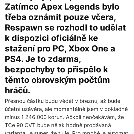
Zatímco Apex Legends bylo
třeba oznámit pouze včera,
Respawn se rozhodl to udělat
k dispozici oficiálně ke
stažení pro PC, Xbox One a
PS4. Je to zdarma,
bezpochyby to přispělo k
těmto obrovským počtům
hráčů.
Přesnou částku budu vědět v březnu, až bude
účetní uzávěra, ale momentálně jsem v pokladně
mínus 1 246 000 korun. Ačkoli neočekávám, že
TCe 90 CVT bude nějak hodně prodávaná
varianta, je super, že tu je. Pro mnohé je automat