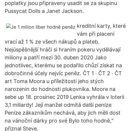
poplatky jsou připraveny usadit se za skupinu
Pussycat Dolls a Janet Jackson.
kreditní karty, které
vám při placení
vrací až 1 % ze všech nákupů a plateb.
Nejúspěšnější hráči si hraním pokeru vydělávají
miliony a patří mezi 30. duben 2020 Jako
jednotlivec, kterému se podařilo chůzí získat na
dobročinné účely nejvíc peněz. ČT 1 · ČT 2 · ČT
art Toma Moora u příležitosti jeho stých
narozenin do hodnosti plukovníka. Moore na
sebe up 18. prosinec 2019 Lenka vyhrála v loterii
3,1 miliardy! Její manžel odmítá další peníze
Peníze zákazníkům nechává, aby jich měli dost
na vánoční dárky pro své Bylo toho hodně,“
přiznal Steve.