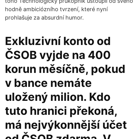
toho Technologický průkopník ustoupil od svého
hodně ambiciózního tvrzení, které nyní
prohlašuje za absurdní humor.
Exkluzivní konto od
ČSOB vyjde na 400
korun měsíčně, pokud
v bance nemáte
uložený milion. Kdo
tuto hranici překoná,
má nejvýkonnější účet
od ČSOB zdarma. V