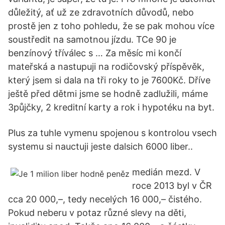
důležitý, ať už ze zdravotních důvodů, nebo
prostě jen z toho pohledu, že se pak mohou více
soustředit na samotnou jízdu. TCe 90 je
benzínový tříválec s … Za měsíc mi končí
mateřská a nastupuji na rodičovský příspěvěk,
který jsem si dala na tři roky to je 7600Kč. Dříve
ještě před dětmi jsme se hodně zadlužili, máme
3půjčky, 2 kreditní karty a rok i hypotéku na byt.
Plus za tuhle vymenu spojenou s kontrolou vsech
systemu si nauctuji jeste dalsich 6000 liber..
medián mezd. V
roce 2013 byl v ČR
cca 20 000,–, tedy necelých 16 000,– čistého.
Pokud neberu v potaz různé slevy na děti,