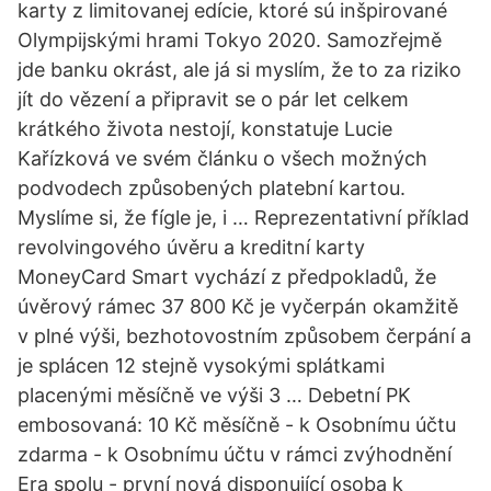
karty z limitovanej edície, ktoré sú inšpirované
Olympijskými hrami Tokyo 2020. Samozřejmě
jde banku okrást, ale já si myslím, že to za riziko
jít do vězení a připravit se o pár let celkem
krátkého života nestojí, konstatuje Lucie
Kařízková ve svém článku o všech možných
podvodech způsobených platební kartou.
Myslíme si, že fígle je, i … Reprezentativní příklad
revolvingového úvěru a kreditní karty
MoneyCard Smart vychází z předpokladů, že
úvěrový rámec 37 800 Kč je vyčerpán okamžitě
v plné výši, bezhotovostním způsobem čerpání a
je splácen 12 stejně vysokými splátkami
placenými měsíčně ve výši 3 … Debetní PK
embosovaná: 10 Kč měsíčně - k Osobnímu účtu
zdarma - k Osobnímu účtu v rámci zvýhodnění
Era spolu - první nová disponující osoba k