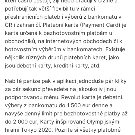
kteří často cestují, žijí nebo pracují v cizině a
potřebují tak větší flexibilitu v rámci
přeshraničních plateb i výběrů z bankomatu v
ČR i zahraničí. Platební karta (Payment Card) je
karta určená k bezhotovostním platbám u
obchodníků, na internetových obchodech či k
hotovostním výběrům v bankomatech. Existuje
nějkolik různých druhů platebních karet, jako
jsou debetní karty, kreditní karty, atd.
Nabité peníze pak v aplikaci jednoduše pár kliky
za pár sekund převedete na jakoukoliv jinou
podporovanou měnu. Revolut karta je debetní.
výbery z bankomatu do 1 500 eur denne a
navyše denný limit pre bezhotovostné platby až
do 2 000 eur, Karty inšpirované Olympijskými
hrami Tokyo 2020. Pozrite si všetky platobné