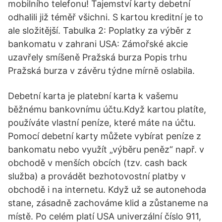
mobilního telefonu! Tajemství karty debetní
odhalili již téměř všichni. S kartou kreditní je to
ale složitější. Tabulka 2: Poplatky za výběr z
bankomatu v zahrani USA: Zámořské akcie
uzavřely smíšeně Pražská burza Popis trhu
Pražská burza v závěru týdne mírně oslabila.
Debetní karta je platební karta k vašemu
běžnému bankovnímu účtu.Když kartou platíte,
používáte vlastní peníze, které máte na účtu.
Pomocí debetní karty můžete vybírat peníze z
bankomatu nebo využít „výběru peněz“ např. v
obchodě v menších obcích (tzv. cash back
služba) a provádět bezhotovostní platby v
obchodě i na internetu. Když už se autonehoda
stane, zásadně zachováme klid a zůstaneme na
místě. Po celém platí USA univerzální číslo 911,