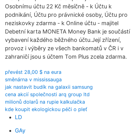
Osobnímu účtu 22 Kč měsíčně - k Účtu k
podnikání, Účtu pro právnické osoby, Účtu pro
neziskovky zdarma - k Online účtu - majitel
Debetní karta MONETA Money Bank je součástí
vybavení každého běžného účtu.Její zřízení,
provoz i výběry ze všech bankomatů v ČR i v
zahraničí jsou s účtem Tom Plus zcela zdarma.
převést 28,00 $ na eura
směnárna v mississauga
jak nastavit budík na galaxii samsung
cena akcií společnosti arq group ltd
milionů dolarů na rupie kalkulačka
kde koupit ekologickou péči o pleť
LD
GAy