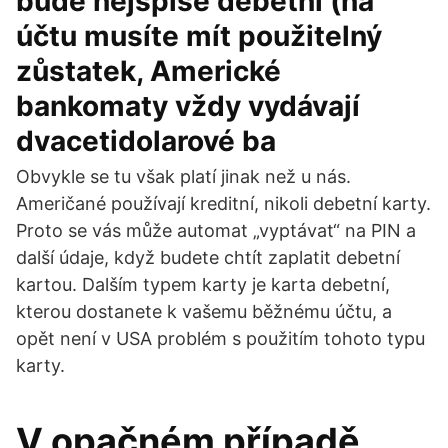
bude nejspíše debetní (na
účtu musíte mít použitelný
zůstatek, Americké
bankomaty vždy vydávají
dvacetidolarové ba
Obvykle se tu však platí jinak než u nás.
Američané používají kreditní, nikoli debetní karty.
Proto se vás může automat „vyptávat“ na PIN a
další údaje, když budete chtít zaplatit debetní
kartou. Dalším typem karty je karta debetní,
kterou dostanete k vašemu běžnému účtu, a
opět není v USA problém s použitím tohoto typu
karty.
V opačném případě