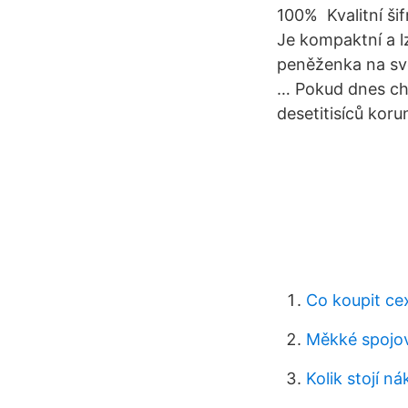
100% Kvalitní šif
Je kompaktní a l
peněženka na svě
… Pokud dnes chc
desetitisíců koru
Co koupit ce
Měkké spojo
Kolik stojí ná