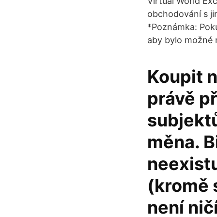
Virtual World Ex
obchodování s ji
*Poznámka: Poku
aby bylo možné n
Koupit n
právě př
subjektů
měna. Bi
neexist
(kromě 
není nič