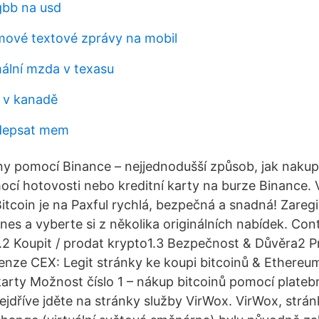
gbb na usd
mové textové zprávy na mobil
mální mzda v texasu
a v kanadě
odepsat mem
ny pomocí Binance – nejjednodušší způsob, jak naku
cí hotovosti nebo kreditní karty na burze Binance.
tcoin je na Paxful rychlá, bezpečná a snadná! Zaregis
nes a vyberte si z několika originálních nabídek. Con
1.2 Koupit / prodat krypto1.3 Bezpečnost & Důvěra2 P
ze CEX: Legit stránky ke koupi bitcoinů & Ethereum
karty Možnost číslo 1 – nákup bitcoinů pomocí platebn
ejdříve jděte na stránky služby VirWox. VirWox, strán