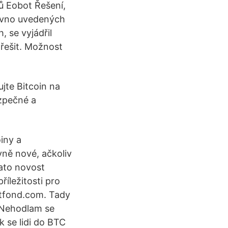
ů Eobot Řešení,
edávno uvedených
 se vyjádřil
 řešit. Možnost
jte Bitcoin na
ezpečné a
iny a
vně nové, ačkoliv
ato novost
říležitosti pro
itfond.com. Tady
e.Nehodlam se
ak se lidi do BTC