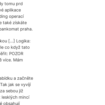
hdy tomu prd
vé aplikace
ding operací
e také získáte
 bankomat praha.
ckou […] Logika:
le co když tato
věřit: POZOR
tě více. Mám
nabídku a začněte
ak jak se vyvíjí
za sebou již
 lesklých mincí
é obsahují