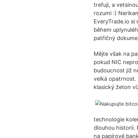
trefuji, a vetsin
rozumi :) Nerika
EveryTrade.io si
během uplynulého
patřičný dokumen
Mějte však na pa
pokud NIC neprod
budoucnost již ne
velká opatrnost.
klasický žeton v
technologie kolem
dlouhou historii.
na papírové banko