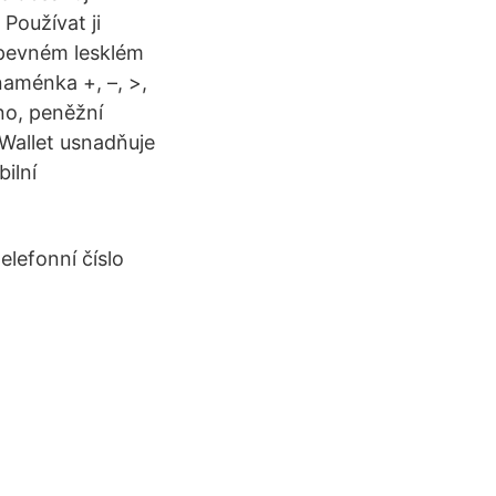
Používat ji
 pevném lesklém
naménka +, –, >,
ino, peněžní
 Wallet usnadňuje
ilní
elefonní číslo