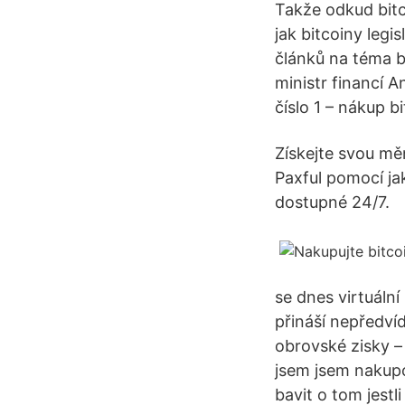
Takže odkud bitc
jak bitcoiny legi
článků na téma b
ministr financí A
číslo 1 – nákup b
Získejte svou mě
Paxful pomocí ja
dostupné 24/7.
se dnes virtuáln
přináší nepředvíd
obrovské zisky –
jsem jsem nakupo
bavit o tom jestl