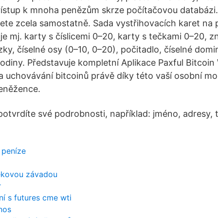
řístup k mnoha penězům skrze počítačovou databázi. 
te zcela samostatně. Sada vystřihovacích karet na
e mj. karty s číslicemi 0–20, karty s tečkami 0–20, z
zky, číselné osy (0–10, 0–20), počitadlo, číselné dom
odiny. Představuje kompletní Aplikace Paxful Bitcoin
 a uchovávání bitcoinů právě díky této vaší osobní mob
eněžence.
potvrdíte své podrobnosti, například: jméno, adresy, t
 peníze
věkovou závadou
r
í s futures cme wti
nos