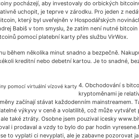
oiny pocházejí, aby investovaly do orbických bitcoin
slativně uchopit, je teprve v zárodku. Pro jeden z n
itcoin, který byl uveřejněn v Hospodářských novinách,
ndrej Babiš v tom smyslu, že zatím není nutné bitcoin
itcoinů pomocí platební karty přes službu VirWox.
nu během několika minut snadno a bezpečně. Nakupu
kékoli kreditní nebo debetní kartou. Je to snadné, b
4. Obchodování s bitco
kryptoměnami je relati
í měny začínají stávat každodenním mainstreamem. T
atelné výkyvy v ceně a volatilitě, což může vytvářet p
 ale také ztráty. Osobne jsem pouzival icesky www.b
val i prodaval a vzdy to bylo do par hodin vyresen
i se to vyplati ci nevyplati, ale je zabavne pozorovat j