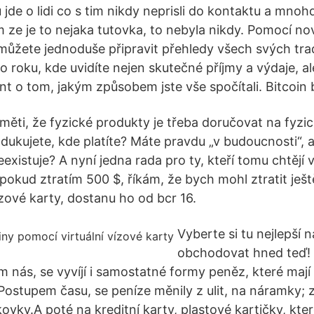
ou jde o lidi co s tim nikdy neprisli do kontaktu a mno
m ze je to nejaka tutovka, to nebyla nikdy. Pomocí no
 můžete jednoduše připravit přehledy všech svých tra
 roku, kde uvidíte nejen skutečné příjmy a výdaje, al
t o tom, jakým způsobem jste vše spočítali. Bitcoin
měti, že fyzické produkty je třeba doručovat na fyzi
ukujete, kde platíte? Máte pravdu „v budoucnosti“, a
existuje? A nyní jedna rada pro ty, kteří tomu chtějí 
 pokud ztratím 500 $, říkám, že bych mohl ztratit ješ
ízové karty, dostanu ho od bcr 16.
Vyberte si tu nejlepší 
obchodovat hned teď! T
 nás, se vyvíjí i samostatné formy peněz, které mají 
 Postupem času, se peníze měnily z ulit, na náramky; z
vky.A poté na kreditní karty, plastové kartičky, kter