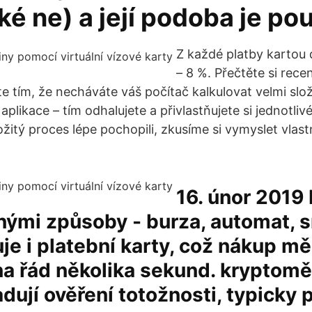
é ne) a její podoba je po
Z každé platby kartou 
– 8 %. Přečtěte si recen
te tím, že necháváte váš počítač kalkulovat velmi slo
aplikace – tím odhalujete a přivlastňujete si jednotliv
žitý proces lépe pochopili, zkusíme si vymyslet vlas
16. únor 2019 
nými způsoby - burza, automat, 
je i platební karty, což nákup m
na řád několika sekund. kryptoměn
ují ověření totožnosti, typicky