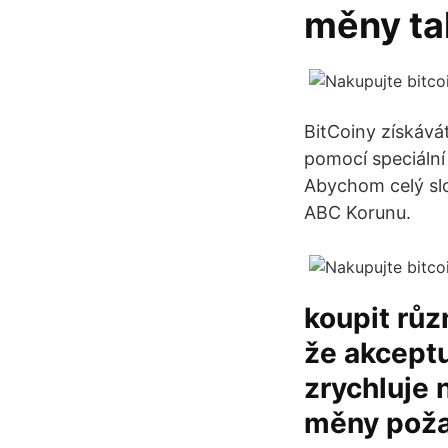
měny tak
BitCoiny získává
pomocí speciální 
Abychom celý slo
ABC Korunu.
koupit růz
že akceptu
zrychluje 
měny požad