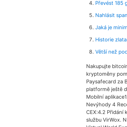
Převést 185 
Nahlásit spa
Jaká je mini
Historie zlat
Větší než p
Nakupujte bitcoi
kryptoměny pomo
Paysafecard za Bi
platformě ještě d
Mobilní aplikace
Nevýhody 4 Recen
CEX:4.2 Přidání 
službu VirWox. N