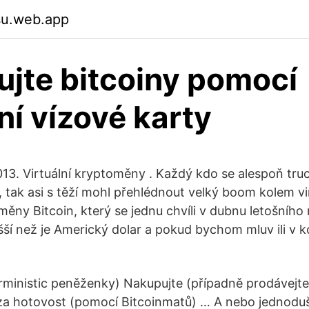
fsu.web.app
jte bitcoiny pomocí
ní vízové ​​karty
13. Virtuální kryptoměny . Každý kdo se alespoň truc
c, tak asi s těží mohl přehlédnout velký boom kolem v
ěny Bitcoin, který se jednu chvíli v dubnu letošního 
ší než je Americký dolar a pokud bychom mluv ili v k
erministic peněženky) Nakupujte (případně prodávejte
za hotovost (pomocí Bitcoinmatů) … A nebo jednoduš