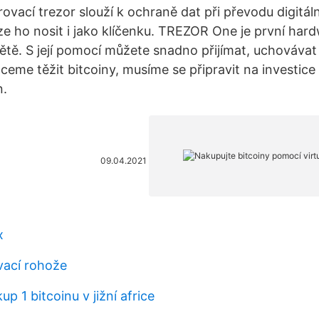
rovací trezor slouží k ochraně dat při převodu digitál
ze ho nosit i jako klíčenku. TREZOR One je první har
tě. S její pomocí můžete snadno přijímat, uchovávat
eme těžit bitcoiny, musíme se připravit na investice
n.
09.04.2021
x
vací rohože
kup 1 bitcoinu v jižní africe