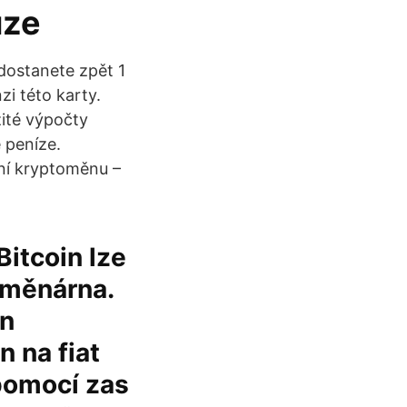
uze
dostanete zpět 1
zi této karty.
žité výpočty
é peníze.
tní kryptoměnu –
Bitcoin lze
směnárna.
ěn
 na fiat
 pomocí zas