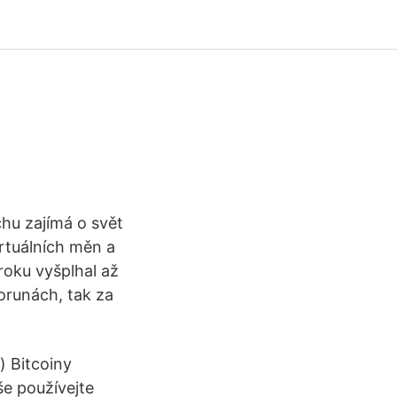
hu zajímá o svět
irtuálních měn a
roku vyšplhal až
orunách, tak za
) Bitcoiny
e používejte