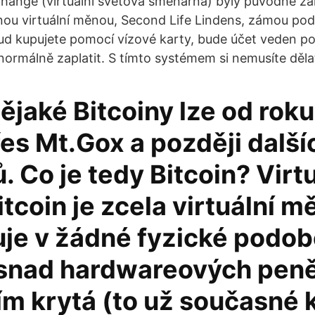
change (virtuální světová směnárna) byly původně za
nou virtuální měnou, Second Life Lindens, zámou pod
d kupujete pomocí vízové karty, bude účet veden po
ormálně zaplatit. S tímto systémem si nemusíte dělat
ějaké Bitcoiny lze od rok
es Mt.Gox a později další
. Co je tedy Bitcoin? Virt
tcoin je zcela virtuální m
uje v žádné fyzické podo
snad hardwareových pen
ím krytá (to už současné 