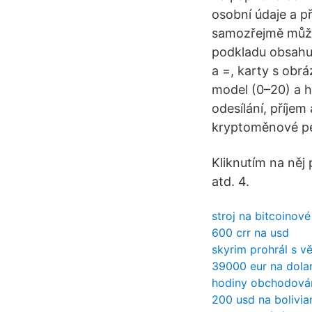
osobní údaje a p
samozřejmě může
podkladu obsahuj
a =, karty s obrá
model (0–20) a h
odesílání, příjem
kryptoměnové p
Kliknutím na něj 
atd. 4.
stroj na bitcoinové
600 crr na usd
skyrim prohrál s 
39000 eur na dola
hodiny obchodován
200 usd na bolivia