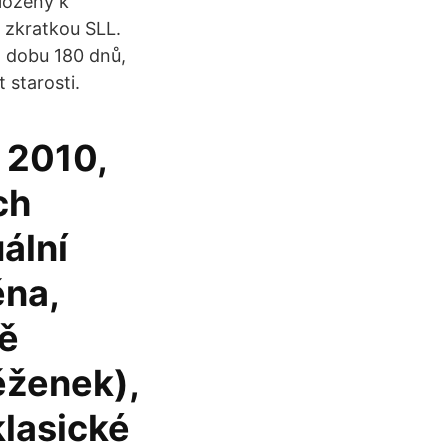
loženy k
 zkratkou SLL.
 dobu 180 dnů,
 starosti.
u 2010,
ch
uální
ěna,
bě
ěženek),
klasické