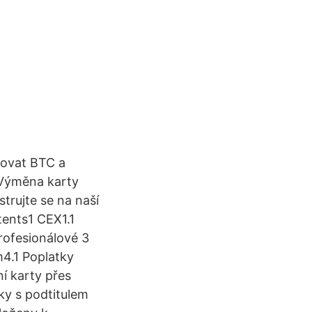
povat BTC a
 Výměna karty
trujte se na naší
tents1 CEX1.1
rofesionálové 3
4.1 Poplatky
í karty přes
ky s podtitulem