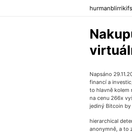
hurmanblirriki
Nakupu
virtuál
Napsáno 29.11.20
financí a investi
to hlavně kolem m
na cenu 266x vyš
jediný Bitcoin by
hierarchical det
anonymně, a to 