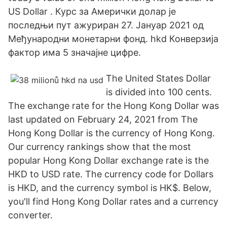
US Dollar . Курс за Амерички долар је
последњи пут ажуриран 27. Јануар 2021 од
Међународни монетарни фонд. hkd Конверзија
фактор има 5 значајне цифре.
The United States Dollar
is divided into 100 cents.
The exchange rate for the Hong Kong Dollar was
last updated on February 24, 2021 from The
Hong Kong Dollar is the currency of Hong Kong.
Our currency rankings show that the most
popular Hong Kong Dollar exchange rate is the
HKD to USD rate. The currency code for Dollars
is HKD, and the currency symbol is HK$. Below,
you'll find Hong Kong Dollar rates and a currency
converter.