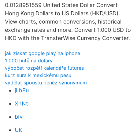
0.0128951559 United States Dollar Convert
Hong Kong Dollars to US Dollars (HKD/USD).
View charts, common conversions, historical
exchange rates and more. Convert 1,000 USD to
HKD with the TransferWise Currency Converter.
jak získat google play na iphone
1 000 hufů na dolary
výpočet rozpětí kalendáře futures
kurz eura k mexickému pesu
vydělat spoustu peněz synonymum
jLhEu
XnNt
bIv
UK