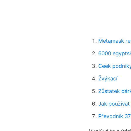
Metamask re
6000 egyptská
Ceek podnik
Žvýkací
Zůstatek dár
Jak používat
Převodník 37