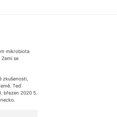
em mikrobiota
a Zemi se
é zkušenosti,
 Země. Teď
0. březen 2020 5.
onecko.