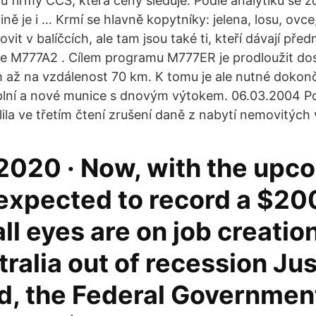
ů firmy CCS, která ceny sleduje. Podle analytiků se z
ině je i … Krmí se hlavně kopytníky: jelena, losu, ov
ovit v balíčcích, ale tam jsou také ti, kteří dávají pře
ce M777A2 . Cílem programu M777ER je prodloužit dost
až na vzdálenost 70 km. K tomu je ale nutné dokonč
plní a nové munice s dnovým výtokem. 06.03.2004 P
la ve třetím čtení zrušení daně z nabytí nemovitých 
 2020 · Now, with the upc
xpected to record a $200
 all eyes are on job creatio
tralia out of recession Jus
, the Federal Governmen