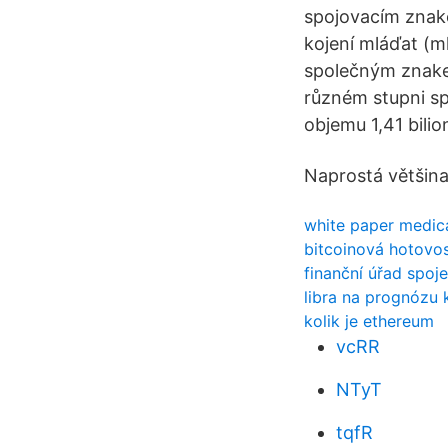
spojovacím znak
kojení mláďat (
společným znakem
různém stupni sp
objemu 1,41 bili
Naprostá většina
white paper medic
bitcoinová hotovos
finanční úřad spoj
libra na prognózu 
kolik je ethereum
vcRR
NTyT
tqfR