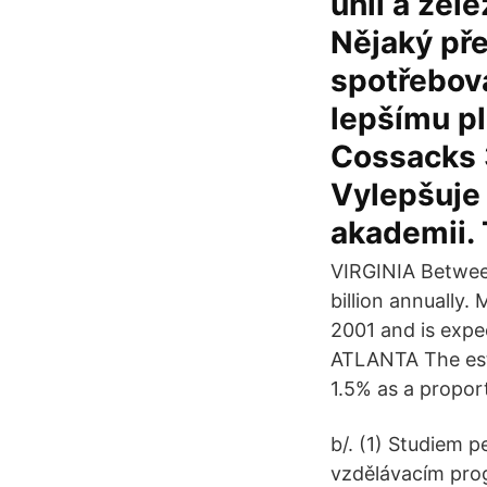
uhlí a žele
Nějaký pře
spotřebová
lepšímu pl
Cossacks 3
Vylepšuje 
akademii.
VIRGINIA Betwee
billion annually.
2001 and is expe
ATLANTA The est
1.5% as a proport
b/. (1) Studiem 
vzdělávacím prog