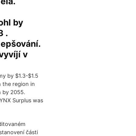
ěla.
ohl by
 .
lepšování.
yvíjí v
y by $1.3-$1.5
 the region in
n by 2055.
LYNX Surplus was
editovaném
stanovení části