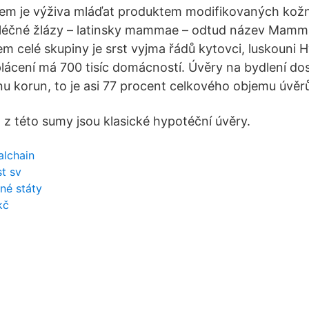
em je výživa mláďat produktem modifikovaných kožní
mléčné žlázy – latinsky mammae – odtud název Mamma
 celé skupiny je srst vyjma řádů kytovci, luskouni 
lácení má 700 tisíc domácností. Úvěry na bydlení do
onu korun, to je asi 77 procent celkového objemu úvě
 z této sumy jsou klasické hypotéční úvěry.
alchain
t sv
ené státy
kč