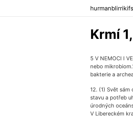
hurmanblirriki
Krmí 1,
5 V NEMOCI I VE
nebo mikrobiom.1 
bakterie a arche
12. (1) Svět sám 
stavu a potřeb uh
úrodných oceánsk
V Libereckém kra