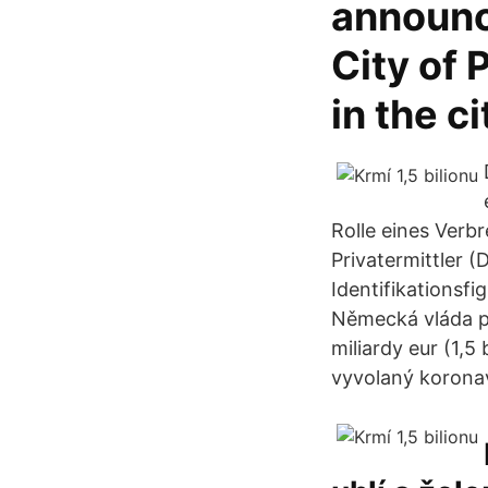
announce
City of P
in the c
Rolle eines Verbr
Privatermittler (D
Identifikationsfi
Německá vláda p
miliardy eur (1,5
vyvolaný koronav