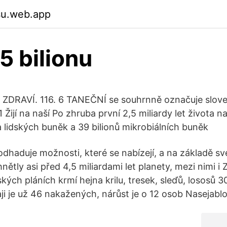
fsu.web.app
5 bilionu
 ZDRAVÍ. 116. 6 TANEČNÍ se souhrnně označuje slov
Žijí na naší Po zhruba první 2,5 miliardy let života n
a lidských buněk a 39 bilionů mikrobiálních buněk
odhaduje možnosti, které se nabízejí, a na základě sv
nětly asi před 4,5 miliardami let planety, mezi nimi i
ých pláních krmí hejna krilu, tresek, sleďů, lososů 3
ji je už 46 nakažených, nárůst je o 12 osob Nasejabl