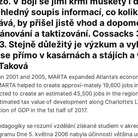
zo. V boji se jimi krmí muškety i d
hledný soupis informací, co kolik
vá, by přišel jistě vhod a dopom
ánování a taktizování. Cossacks 3
. Stejně důležitý je výzkum a vy
se přímo v kasárnách a stájích a v
 Taková
n 2001 and 2005, MARTA expanded Atlanta’s econom
 MARTA helped to create approxi-mately 19,600 jobs in
cted to create an estimated 45,500 jobs in the regio
imated tax value of development along Charlotte’s 
ion of GDP in the 1st half of 2017.
pedagogiky se rozumí vzdělání získané studiem v akr
ramu Dne 5. května 2006 nabyla účinnosti většina u