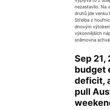
Vyplývá to z údaj
nezastavilo. Na v
druhů jde venku l
Střelba z houfni
dnovým výtokem 
výkonnějších ná
sněmovna schváli
Sep 21,
budget e
deficit,
pull Aus
weekend