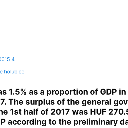
0015 4
je holubice
s 1.5% as a proportion of GDP in 
17. The surplus of the general g
the 1st half of 2017 was HUF 270.5
P according to the preliminary d