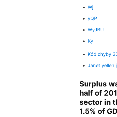
Wj
yQP
WyJBU
Ky
Kód chyby 3
Janet yellen 
Surplus wa
half of 20
sector in 
1.5% of GD