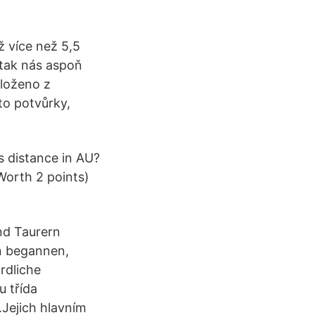
už více než 5,5
 tak nás aspoň
složeno z
to potvůrky,
is distance in AU?
 Worth 2 points)
nd Taurern
n begannen,
rdliche
 třída
.Jejich hlavním