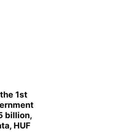
the 1st
overnment
 billion,
ata, HUF