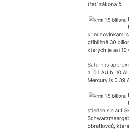
třetí zákona č.
krmí novinkami s
přibližně 30 bil
kterých je asi 10
Saturn is approxi
a. 0.1 AU b. 10 A
Mercury is 0.39 
stießen sie auf S
Schwarzmeergebie
obratlovců, kter