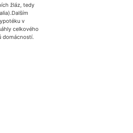
ch žláz, tedy
lia).Dalším
Hypotéku v
sáhly celkového
rů domácností.