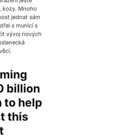
dražení ještě
ce, kozy. Mnoho
dnost jednat sám
řel s municí s
it vývoj nových
oslanecká
věcí.
oming
 billion
n to help
t this
t