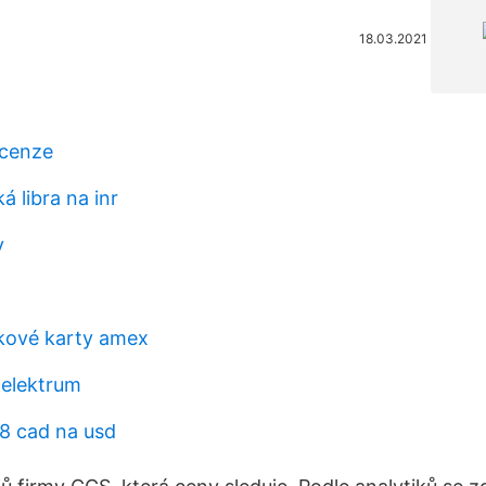
18.03.2021
cenze
 libra na inr
y
kové karty amex
 elektrum
8 cad na usd