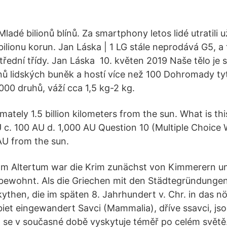
Mladé bilionů blínů. Za smartphony letos lidé utratili 
bilionu korun. Jan Láska | 1 LG stále neprodává G5, a
třední třídy. Jan Láska 10. květen 2019 Naše tělo je 
ionů lidských buněk a hostí více než 100 Dohromady ty
 000 druhů, váží cca 1,5 kg-2 kg.
mately 1.5 billion kilometers from the sun. What is th
U c. 100 AU d. 1,000 AU Question 10 (Multiple Choice
AU from the sun.
Im Altertum war die Krim zunächst von Kimmerern u
bewohnt. Als die Griechen mit den Städtegründunge
kythen, die im späten 8. Jahrhundert v. Chr. in das nö
t eingewandert Savci (Mammalia), dříve ssavci, jsou
á se v současné době vyskytuje téměř po celém světě