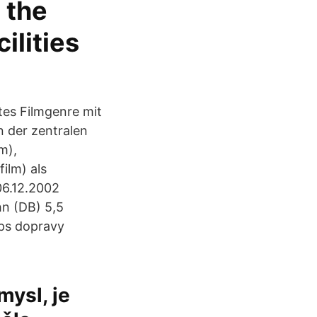
 the
ilities
etes Filmgenre mit
n der zentralen
m),
film) als
06.12.2002
n (DB) 5,5
aps dopravy
mysl, je