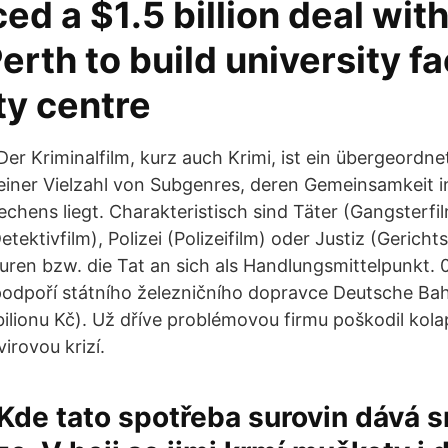
d a $1.5 billion deal with
erth to build university fac
ity centre
Der Kriminalfilm, kurz auch Krimi, ist ein übergeordn
einer Vielzahl von Subgenres, deren Gemeinsamkeit i
echens liegt. Charakteristisch sind Täter (Gangsterfil
etektivfilm), Polizei (Polizeifilm) oder Justiz (Gerichts
guren bzw. die Tat an sich als Handlungsmittelpunkt. 
odpoří státního železničního dopravce Deutsche Bah
 bilionu Kč). Už dříve problémovou firmu poškodil kol
irovou krizí.
Kde tato spotřeba surovin dává s