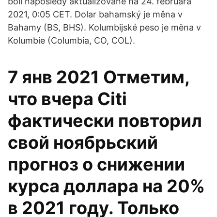
boli naposledy aktualizované na 24. februára
2021, 0:05 CET. Dolar bahamský je měna v
Bahamy (BS, BHS). Kolumbijské peso je měna v
Kolumbie (Columbia, CO, COL).
7 янв 2021 Отметим,
что вчера Citi
фактически повторил
свой ноябрьский
прогноз о снижении
курса доллара на 20%
в 2021 году. Только