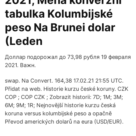
2021, Měna konverzní
tabulka Kolumbijské
peso Na Brunei dolar
(Leden
Доллар подорожал до 73,98 рубля 19 февраля
2021. Важн.
swap. Na Convert. 164,38 17.02.21 21:55 UTC.
Přidat na web. Historie kurzu české koruny. CZK
COP ; COP CZK ; Zobrazit historii: 7D; 1M; 3M;
6M; 9M; 1R; Nejnovější historie kurzu česká
koruna versus kolumbijské peso a opačně
Převod amerických dolarů na eura (USD/EUR).