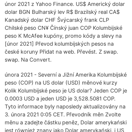
únor 2021 z Yahoo Finance. US$ Americký dolar
dolar BGN Bulharský lev R$ Brazilský real CA$
Kanadský dolar CHF Švýcarský frank CLP
Chilské peso CN¥ Čínský juan COP Kolumbijské
peso K McAfee kupóny, promo kódy a slevy na
[únor 2021] Převod kolumbijských pesos na
české koruny Přidat na web. Převést. Z swap.
swap. Na Convert.
února 2021 - Severní a Jižní Amerika Kolumbijské
peso (COP) na US dolar (USD) měnové kurzy
Kolik Kolumbijské peso je US dolar? Jeden COP je
0.0003 USD a jeden USD je 3,528.5081 COP.
Tyto informace byly naposledy aktualizovány na
3. února 2021 0:05 CET. Převodník měn Zvolte
měnu a zadejte částku peněz, Dolar amerykański
jest również znany jako Dolar amerykański, i US