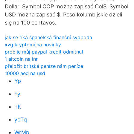
Dollar. Symbol COP można zapisać Col$. Symbol
USD można zapisać $. Peso kolumbijskie dzieli
się na 100 centavos.
jak se říká španělská finanční svoboda
xvg kryptoměna novinky
proč je můj paypal kredit odmítnut
1 altcoin na inr
přeložit britské peníze nám peníze
10000 aed na usd
Yp
Fy
hK
yoTq
WrMp